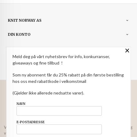
KNIT NORWAY AS
DIN KONTO
×
NYHETSBREV
Meld deg på vårt nyhetsbrev for info, konkurranser,
PARTNERE
giveaways og fine tillbud !
Som ny abonnent får du 25% rabatt på din første bestilling
hos oss med rabattkode i velkomstmail
: NOK
Norwegian
Valuta
(Gjelder ikke allerede nedsatte varer).
FRAKT
KJØPSBETINGELSER
SIKKERHET OG PERSONVERN
NAVN
NYHETSBREV
E-POSTADRESSE
Vår nettbutikk bruker cookies slik at du får en bedre kjøpsopplevelse og
vi kan yte deg bedre service. Vi bruker cookies hovedsaklig til å lagre