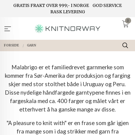
Gå
GRATIS FRAKT OVER 999;- I NORGE
GOD SERVICE
til
RASK LEVERING
innholdet
0
FORSIDE
GARN
Malabrigo er et familiedrevet garnmerke som
kommer fra Sør-Amerika der produksjon og farging
skjer med stor stolthet både i Uruguay og Peru.
Disse nydelige håndfargede garntypene finnes i en
fargeskala med ca. 400 farger og målet vårt er
etterhvert å ha ganske mange av disse.
"A pleasure to knit with" er en frase som går igjen
fra mange som i dag strikker med garn fra