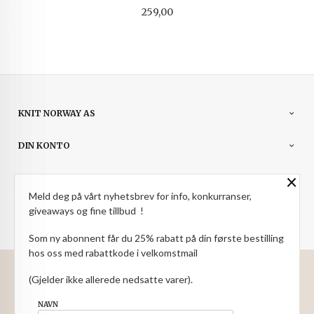
Pris
259,00
KNIT NORWAY AS
DIN KONTO
×
NYHETSBREV
Meld deg på vårt nyhetsbrev for info, konkurranser,
PARTNERE
giveaways og fine tillbud !
Som ny abonnent får du 25% rabatt på din første bestilling
hos oss med rabattkode i velkomstmail
: NOK
Norwegian
Valuta
(Gjelder ikke allerede nedsatte varer).
FRAKT
KJØPSBETINGELSER
SIKKERHET OG PERSONVERN
NAVN