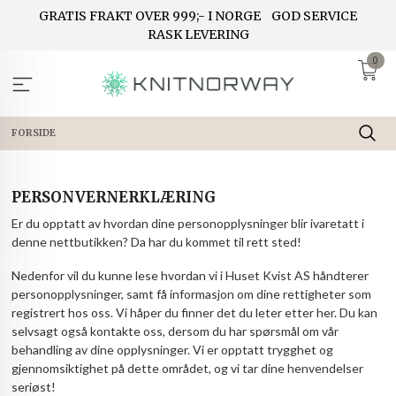
Gå
GRATIS FRAKT OVER 999;- I NORGE
GOD SERVICE
til
RASK LEVERING
innholdet
0
FORSIDE
PERSONVERNERKLÆRING
Er du opptatt av hvordan dine personopplysninger blir ivaretatt i
denne nettbutikken? Da har du kommet til rett sted!
Nedenfor vil du kunne lese hvordan vi i Huset Kvist AS håndterer
personopplysninger, samt få informasjon om dine rettigheter som
registrert hos oss. Vi håper du finner det du leter etter her. Du kan
selvsagt også kontakte oss, dersom du har spørsmål om vår
behandling av dine opplysninger. Vi er opptatt trygghet og
gjennomsiktighet på dette området, og vi tar dine henvendelser
seriøst!