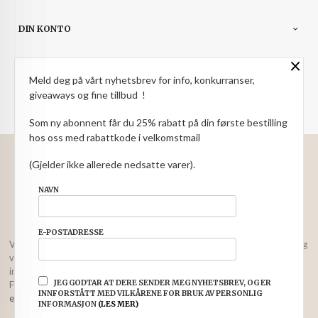
DIN KONTO
×
NYHETSBREV
Meld deg på vårt nyhetsbrev for info, konkurranser,
PARTNERE
giveaways og fine tillbud !
Som ny abonnent får du 25% rabatt på din første bestilling
hos oss med rabattkode i velkomstmail
: NOK
Norwegian
Valuta
(Gjelder ikke allerede nedsatte varer).
FRAKT
KJØPSBETINGELSER
SIKKERHET OG PERSONVERN
NAVN
NYHETSBREV
E-POSTADRESSE
Vår nettbutikk bruker cookies slik at du får en bedre kjøpsopplevelse og
vi kan yte deg bedre service. Vi bruker cookies hovedsaklig til å lagre
innloggingsdetaljer og huske hva du har puttet i handlekurven din.
JEG GODTAR AT DERE SENDER MEG NYHETSBREV, OG ER
Fortsett å bruke siden som normalt om du godtar dette.
Les mer
eller
INNFORSTÅTT MED VILKÅRENE FOR BRUK AV PERSONLIG
endre innstillinger for cookies.
INFORMASJON
(LES MER)