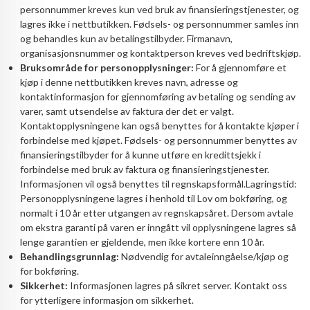
personnummer kreves kun ved bruk av finansieringstjenester, og
lagres ikke i nettbutikken. Fødsels- og personnummer samles inn
og behandles kun av betalingstilbyder. Firmanavn,
organisasjonsnummer og kontaktperson kreves ved bedriftskjøp.
Bruksområde for personopplysninger:
For å gjennomføre et
kjøp i denne nettbutikken kreves navn, adresse og
kontaktinformasjon for gjennomføring av betaling og sending av
varer, samt utsendelse av faktura der det er valgt.
Kontaktopplysningene kan også benyttes for å kontakte kjøper i
forbindelse med kjøpet. Fødsels- og personnummer benyttes av
finansieringstilbyder for å kunne utføre en kredittsjekk i
forbindelse med bruk av faktura og finansieringstjenester.
Informasjonen vil også benyttes til regnskapsformål.Lagringstid:
Personopplysningene lagres i henhold til Lov om bokføring, og
normalt i 10 år etter utgangen av regnskapsåret. Dersom avtale
om ekstra garanti på varen er inngått vil opplysningene lagres så
lenge garantien er gjeldende, men ikke kortere enn 10 år.
Behandlingsgrunnlag:
Nødvendig for avtaleinngåelse/kjøp og
for bokføring.
Sikkerhet:
Informasjonen lagres på sikret server. Kontakt oss
for ytterligere informasjon om sikkerhet.