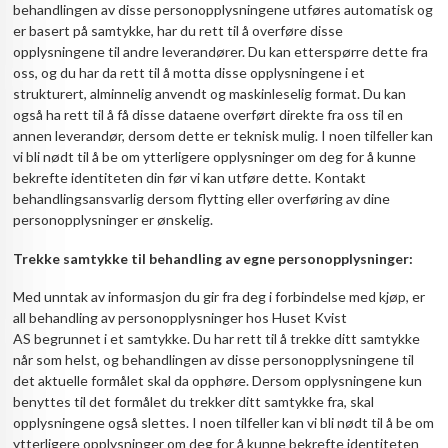
behandlingen av disse personopplysningene utføres automatisk og
er basert på samtykke, har du rett til å overføre disse
opplysningene til andre leverandører. Du kan etterspørre dette fra
oss, og du har da rett til å motta disse opplysningene i et
strukturert, alminnelig anvendt og maskinleselig format. Du kan
også ha rett til å få disse dataene overført direkte fra oss til en
annen leverandør, dersom dette er teknisk mulig. I noen tilfeller kan
vi bli nødt til å be om ytterligere opplysninger om deg for å kunne
bekrefte identiteten din før vi kan utføre dette. Kontakt
behandlingsansvarlig dersom flytting eller overføring av dine
personopplysninger er ønskelig.
Trekke samtykke til behandling av egne personopplysninger:
Med unntak av informasjon du gir fra deg i forbindelse med kjøp, er
all behandling av personopplysninger hos Huset Kvist
AS begrunnet i et samtykke. Du har rett til å trekke ditt samtykke
når som helst, og behandlingen av disse personopplysningene til
det aktuelle formålet skal da opphøre. Dersom opplysningene kun
benyttes til det formålet du trekker ditt samtykke fra, skal
opplysningene også slettes. I noen tilfeller kan vi bli nødt til å be om
ytterligere opplysninger om deg for å kunne bekrefte identiteten