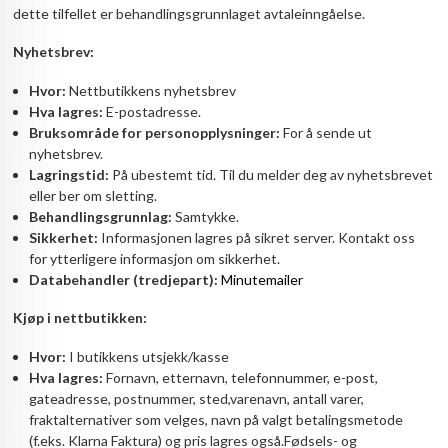
dette tilfellet er behandlingsgrunnlaget avtaleinngåelse.
Nyhetsbrev:
Hvor:
Nettbutikkens nyhetsbrev
Hva lagres:
E-postadresse.
Bruksområde for personopplysninger:
For å sende ut
nyhetsbrev.
Lagringstid:
På ubestemt tid. Til du melder deg av nyhetsbrevet
eller ber om sletting.
Behandlingsgrunnlag:
Samtykke.
Sikkerhet:
Informasjonen lagres på sikret server. Kontakt oss
for ytterligere informasjon om sikkerhet.
Databehandler (tredjepart):
Minutemailer
Kjøp i nettbutikken:
Hvor:
I butikkens utsjekk/kasse
Hva lagres:
Fornavn, etternavn, telefonnummer, e-post,
gateadresse, postnummer, sted,varenavn, antall varer,
fraktalternativer som velges, navn på valgt betalingsmetode
(f.eks. Klarna Faktura) og pris lagres også.Fødsels- og