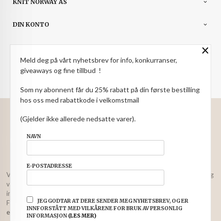
KNIT NORWAY AS
DIN KONTO
×
NYHETSBREV
Meld deg på vårt nyhetsbrev for info, konkurranser,
PARTNERE
giveaways og fine tillbud !
Som ny abonnent får du 25% rabatt på din første bestilling
hos oss med rabattkode i velkomstmail
: NOK
Norwegian
Valuta
(Gjelder ikke allerede nedsatte varer).
FRAKT
KJØPSBETINGELSER
SIKKERHET OG PERSONVERN
NAVN
NYHETSBREV
E-POSTADRESSE
Vår nettbutikk bruker cookies slik at du får en bedre kjøpsopplevelse og
vi kan yte deg bedre service. Vi bruker cookies hovedsaklig til å lagre
innloggingsdetaljer og huske hva du har puttet i handlekurven din.
JEG GODTAR AT DERE SENDER MEG NYHETSBREV, OG ER
Fortsett å bruke siden som normalt om du godtar dette.
Les mer
eller
INNFORSTÅTT MED VILKÅRENE FOR BRUK AV PERSONLIG
endre innstillinger for cookies.
INFORMASJON
(LES MER)