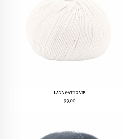
LANA GATTO VIP
Pris
99,00