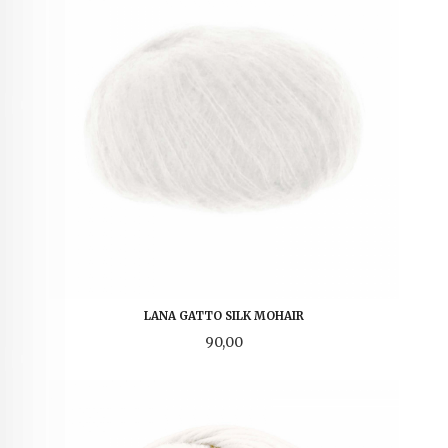
LANA GATTO SILK MOHAIR
Pris
90,00