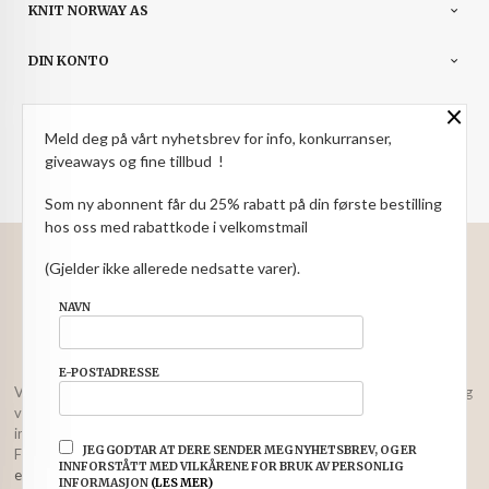
KNIT NORWAY AS
DIN KONTO
×
NYHETSBREV
Meld deg på vårt nyhetsbrev for info, konkurranser,
giveaways og fine tillbud !
PARTNERE
Som ny abonnent får du 25% rabatt på din første bestilling
hos oss med rabattkode i velkomstmail
: NOK
Norwegian
Valuta
(Gjelder ikke allerede nedsatte varer).
FRAKT
KJØPSBETINGELSER
SIKKERHET OG PERSONVERN
NAVN
NYHETSBREV
E-POSTADRESSE
Vår nettbutikk bruker cookies slik at du får en bedre kjøpsopplevelse og
vi kan yte deg bedre service. Vi bruker cookies hovedsaklig til å lagre
innloggingsdetaljer og huske hva du har puttet i handlekurven din.
JEG GODTAR AT DERE SENDER MEG NYHETSBREV, OG ER
Fortsett å bruke siden som normalt om du godtar dette.
Les mer
eller
INNFORSTÅTT MED VILKÅRENE FOR BRUK AV PERSONLIG
endre innstillinger for cookies.
INFORMASJON
(LES MER)