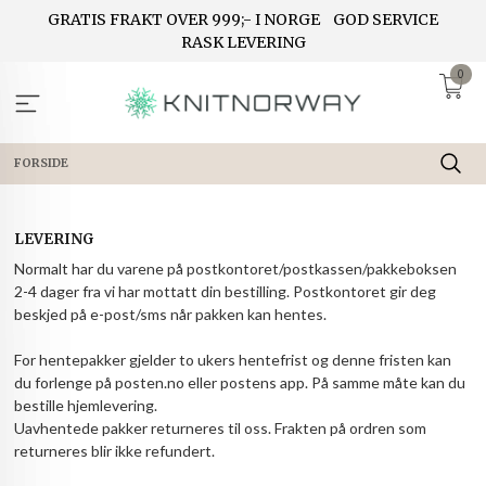
Gå
GRATIS FRAKT OVER 999;- I NORGE
GOD SERVICE
til
RASK LEVERING
innholdet
0
FORSIDE
LEVERING
Normalt har du varene på postkontoret/postkassen/pakkeboksen
2-4 dager fra vi har mottatt din bestilling. Postkontoret gir deg
beskjed på e-post/sms når pakken kan hentes.
For hentepakker gjelder to ukers hentefrist og denne fristen kan
du forlenge på posten.no eller postens app. På samme måte kan du
bestille hjemlevering.
Uavhentede pakker returneres til oss. Frakten på ordren som
returneres blir ikke refundert.