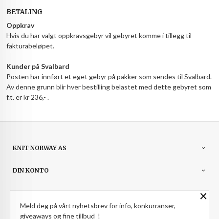
BETALING
Oppkrav
Hvis du har valgt oppkravsgebyr vil gebyret komme i tillegg til
fakturabeløpet.
Kunder på Svalbard
Posten har innført et eget gebyr på pakker som sendes til Svalbard.
Av denne grunn blir hver bestilling belastet med dette gebyret som
f.t. er kr 236,- .
KNIT NORWAY AS
DIN KONTO
×
NYHETSBREV
Meld deg på vårt nyhetsbrev for info, konkurranser,
PARTNERE
giveaways og fine tillbud !