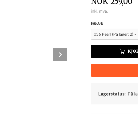
Pris
NOK
259,00
inkl. mva.
FARGE
033 Cereza
KJØ
Next
Lagerstatus:
På la