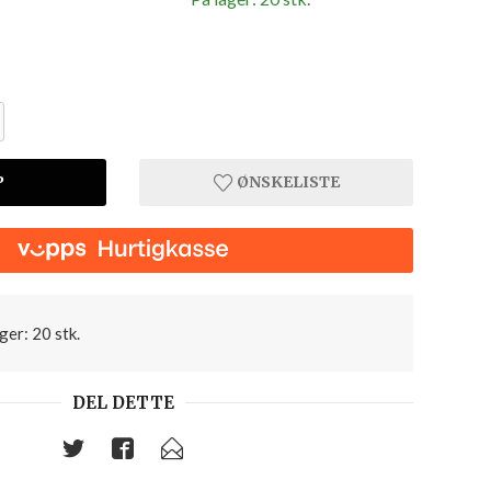
P
ØNSKELISTE
035 Fr
ger: 20 stk.
DEL DETTE