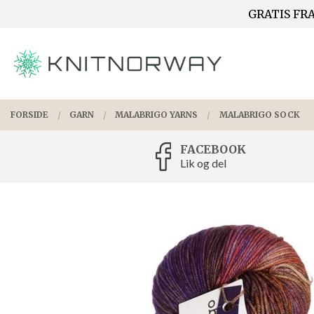
Gå
GRATIS FRA
Lukk
til
innholdet
PRODUKTER
FORSIDE
GARN
MALABRIGO YARNS
MALABRIGO SOCK
FACEBOOK
Lik og del