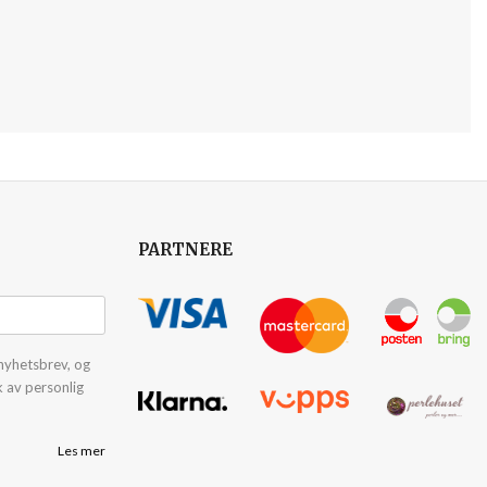
PARTNERE
nyhetsbrev, og
k av personlig
Les mer