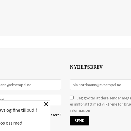
NYHETSBREV
Jeg godtar at dere sender meg 
×
er innforstått med vilkårene for bru
ys og fine tillbud !
informasjon
Glemt passord?
 hos oss med