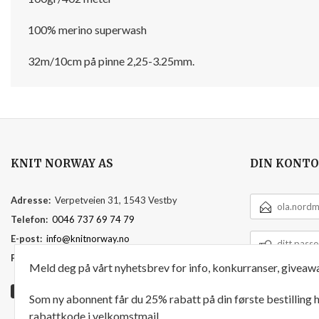
100% merino superwash
32m/10cm på pinne 2,25-3.25mm.
KNIT NORWAY AS
DIN KONTO
E-
Adresse:
Verpetveien 31, 1543 Vestby
POSTADRESSE
Telefon:
0046 737 69 74 79
DITT
E-post:
info@knitnorway.no
PASSORD
Foretaksregisteret:
920595391
Meld deg på vårt nyhetsbrev for info, konkurranser, giveawa
Som ny abonnent får du 25% rabatt på din første bestilling
rabattkode i velkomstmail