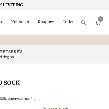
K LEVERING
0
er
Knitstash
Knapper
Outlet
HETSBREV
d deg på
 SOCK
 100% superwash merino
På lager: 20 stk.