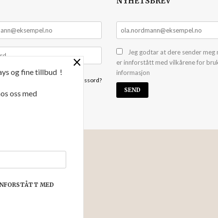
NYHETSBREV
Jeg godtar at dere sender meg 
×
er innforstått med vilkårene for bru
ys og fine tillbud !
informasjon
Glemt passord?
 hos oss med
NYHETSBREV
 kan yte deg bedre service. Vi
har puttet i handlekurven din.
INNFORSTÅTT MED
e innstillinger for cookies.