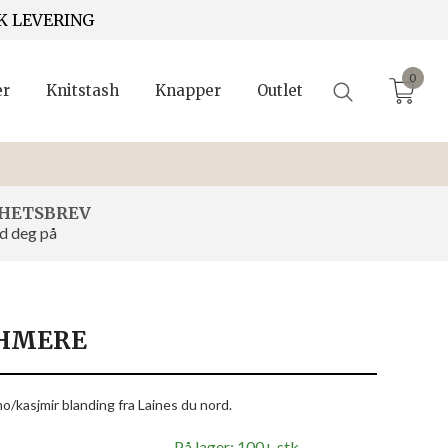
K LEVERING
0
er
Knitstash
Knapper
Outlet
HETSBREV
d deg på
SHMERE
o/kasjmir blanding fra Laines du nord.
På lager: 100+ stk.