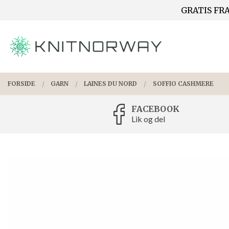
Gå
GRATIS FRA
Lukk
til
innholdet
PRODUKTER
FORSIDE
GARN
LAINES DU NORD
SOFFIO CASHMERE
FACEBOOK
Lik og del