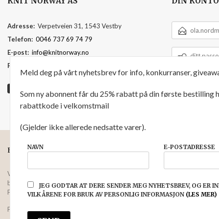
KNIT NORWAY AS
DIN KONTO
E-
Adresse:
Verpetveien 31, 1543 Vestby
POSTADRESSE
Telefon:
0046 737 69 74 79
DITT
E-post:
info@knitnorway.no
PASSORD
Foretaksregisteret:
920595391
Meld deg på vårt nyhetsbrev for info, konkurranser, giveawa
Som ny abonnent får du 25% rabatt på din første bestilling
rabattkode i velkomstmail
(Gjelder ikke allerede nedsatte varer).
NAVN
E-POSTADRESSE
FRAKT
KJØPSBETINGELSER
SIKKERHET OG PERSONVERN
Vår nettbutikk bruker cookies slik at du får en bedre kjøpsopplevelse og vi
bruker cookies hovedsaklig til å lagre innloggingsdetaljer og huske hva du 
JEG GODTAR AT DERE SENDER MEG NYHETSBREV, OG ER 
Fortsett å bruke siden som normalt om du godtar dette.
Les mer
eller
endr
VILKÅRENE FOR BRUK AV PERSONLIG INFORMASJON
(LES MER)
Powered by
24Nettbutikk