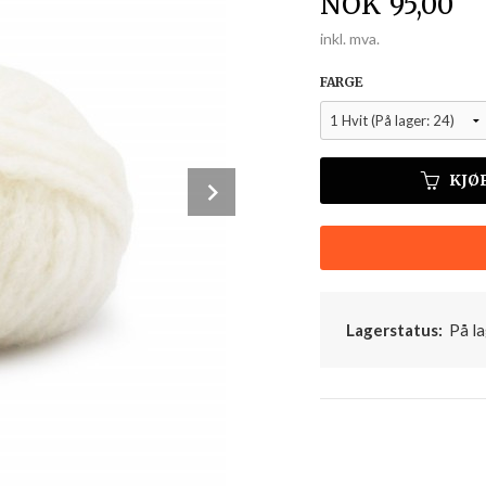
Pris
NOK
95,00
inkl. mva.
FARGE
KJØ
Next
2 Lysegrå
Lagerstatus:
På la