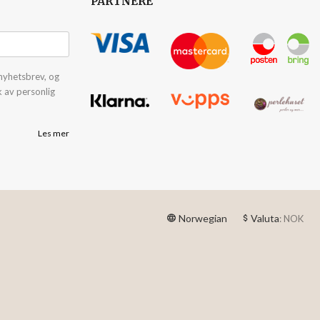
PARTNERE
nyhetsbrev, og
k av personlig
Les mer
Norwegian
Valuta
: NOK