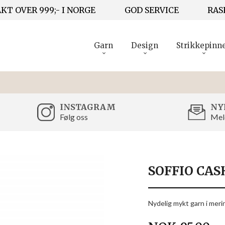
KT OVER 999;- I NORGE
GOD SERVICE
RAS
Garn
Design
Strikkepinn
INSTAGRAM
NY
Følg oss
Mel
SOFFIO CA
Nydelig mykt garn i merin