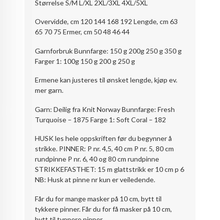
Størrelse S/M L/XL 2XL/3XL 4XL/5XL
Overvidde, cm 120 144 168 192 Lengde, cm 63
65 70 75 Ermer, cm 50 48 46 44
Garnforbruk Bunnfarge: 150 g 200g 250 g 350 g
Farger 1: 100g 150 g 200 g 250 g
Ermene kan justeres til ønsket lengde, kjøp ev.
mer garn.
Garn: Deilig fra Knit Norway Bunnfarge: Fresh
Turquoise – 1875 Farge 1: Soft Coral – 182
HUSK les hele oppskriften før du begynner å
strikke. PINNER: P nr. 4,5, 40 cm P nr. 5, 80 cm
rundpinne P nr. 6, 40 og 80 cm rundpinne
STRIKKEFASTHET: 15 m glattstrikk er 10 cm p 6
NB: Husk at pinne nr kun er veiledende.
Får du for mange masker på 10 cm, bytt til
tykkere pinner. Får du for få masker på 10 cm,
bytt til tynnere pinner.