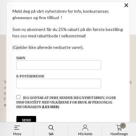
×
NYHETSBREV
Meld deg på vårt nyhetsbrev for info, konkurranser,
giveaways og fine tillbud !
PARTNERE
Som ny abonnent får du 25% rabatt på din første bestilling
hos oss med rabattkode i velkomstmail
: NOK
Norwegian
Valuta
(Gjelder ikke allerede nedsatte varer).
FRAKT
KJØPSBETINGELSER
SIKKERHET OG PERSONVERN
NAVN
NYHETSBREV
E-POSTADRESSE
Vår nettbutikk bruker cookies slik at du får en bedre kjøpsopplevelse og
vi kan yte deg bedre service. Vi bruker cookies hovedsaklig til å lagre
innloggingsdetaljer og huske hva du har puttet i handlekurven din.
JEG GODTAR AT DERE SENDER MEG NYHETSBREV, OG ER
Fortsett å bruke siden som normalt om du godtar dette.
Les mer
eller
INNFORSTÅTT MED VILKÅRENE FOR BRUK AV PERSONLIG
endre innstillinger for cookies.
INFORMASJON
(LES MER)
Powered by
24Nettbutikk
0
Meny
Søk
Min konto
Handlevogn