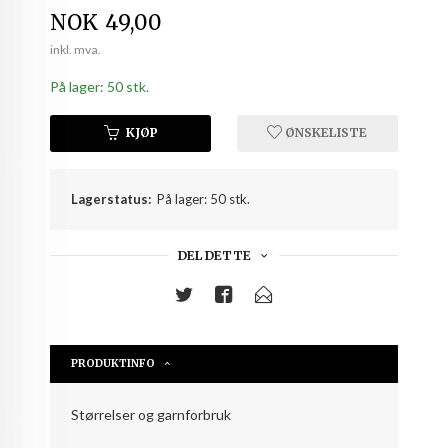
Pris
NOK
49,00
inkl. mva.
På lager: 50 stk.
KJØP
ØNSKELISTE
Lagerstatus:
På lager: 50 stk.
DEL DETTE
PRODUKTINFO
Størrelser og garnforbruk