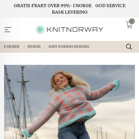
Gå
GRATIS FRAKT OVER 999;- I NORGE
GOD SERVICE
til
RASK LEVERING
innholdet
0
FORSIDE
DESIGN
KNIT NORWAY DESIGNS