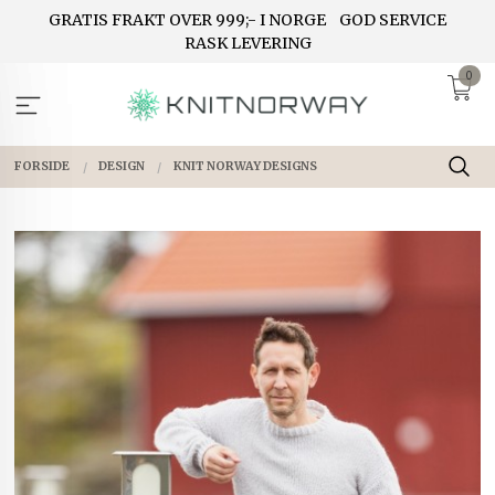
Gå
GRATIS FRAKT OVER 999;- I NORGE
GOD SERVICE
til
RASK LEVERING
innholdet
0
FORSIDE
DESIGN
KNIT NORWAY DESIGNS