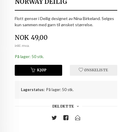
NORWAY DEILIG
Flott genser i Deilig designet av Nina Birkeland. Selges
kun sammen med garn til ønsket størrelse.
Pris
NOK
49,00
inkl. mva.
På lager: 50 stk.
KJØP
ØNSKELISTE
Lagerstatus:
På lager: 50 stk.
DEL DETTE