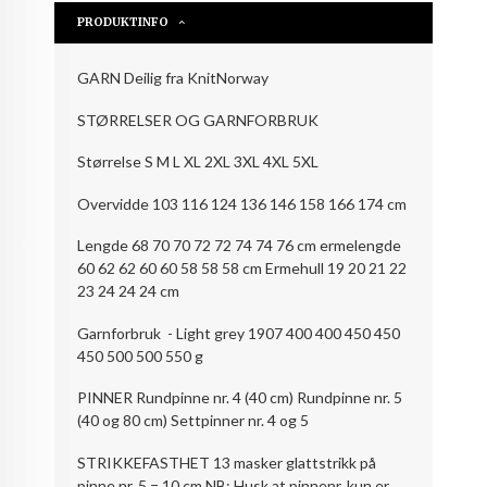
PRODUKTINFO
GARN Deilig fra KnitNorway
STØRRELSER OG GARNFORBRUK
Størrelse S M L XL 2XL 3XL 4XL 5XL
Overvidde 103 116 124 136 146 158 166 174 cm
Lengde 68 70 70 72 72 74 74 76 cm ermelengde
60 62 62 60 60 58 58 58 cm Ermehull 19 20 21 22
23 24 24 24 cm
Garnforbruk - Light grey 1907 400 400 450 450
450 500 500 550 g
PINNER Rundpinne nr. 4 (40 cm) Rundpinne nr. 5
(40 og 80 cm) Settpinner nr. 4 og 5
STRIKKEFASTHET 13 masker glattstrikk på
pinne nr. 5 = 10 cm NB: Husk at pinnenr. kun er