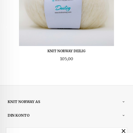
KNIT NORWAY DEILIG
Pris
105,00
KNIT NORWAY AS
DIN KONTO
×
NYHETSBREV