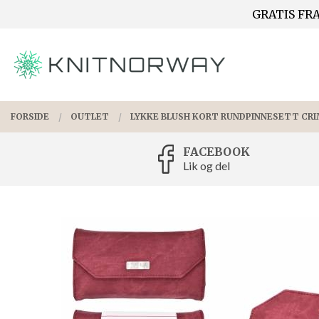
Gå
GRATIS FRA
Lukk
til
innholdet
PRODUKTER
FORSIDE
OUTLET
LYKKE BLUSH KORT RUNDPINNESETT CRI
FACEBOOK
Lik og del