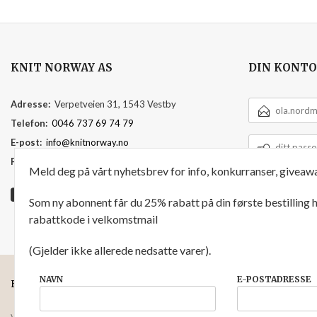
KNIT NORWAY AS
DIN KONTO
E-
Adresse:
Verpetveien 31, 1543 Vestby
POSTADRESSE
Telefon:
0046 737 69 74 79
DITT
E-post:
info@knitnorway.no
PASSORD
Foretaksregisteret:
920595391
Meld deg på vårt nyhetsbrev for info, konkurranser, giveawa
Som ny abonnent får du 25% rabatt på din første bestilling
rabattkode i velkomstmail
(Gjelder ikke allerede nedsatte varer).
NAVN
E-POSTADRESSE
FRAKT
KJØPSBETINGELSER
SIKKERHET OG PERSONVERN