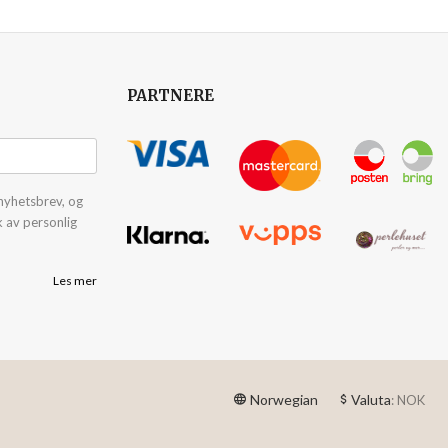
PARTNERE
nyhetsbrev, og
k av personlig
Les mer
Norwegian
Valuta
: NOK