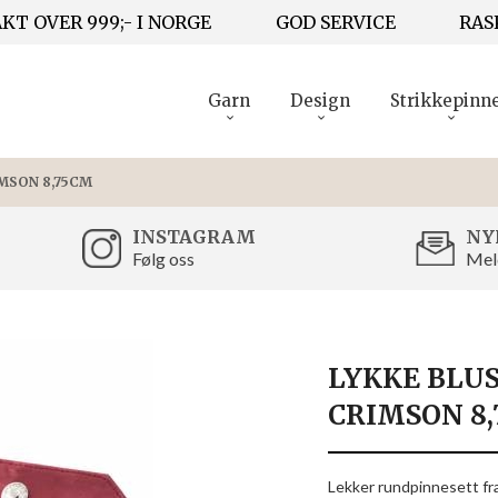
KT OVER 999;- I NORGE
GOD SERVICE
RAS
Garn
Design
Strikkepinn
MSON 8,75CM
INSTAGRAM
NY
Følg oss
Mel
LYKKE BLU
CRIMSON 8
Lekker rundpinnesett fra 