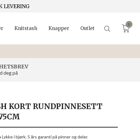
K LEVERING
0
er
Knitstash
Knapper
Outlet
HETSBREV
d deg på
SH KORT RUNDPINNESETT
,75CM
Lykke i bjørk. 5 års garanti på pinner og deler.