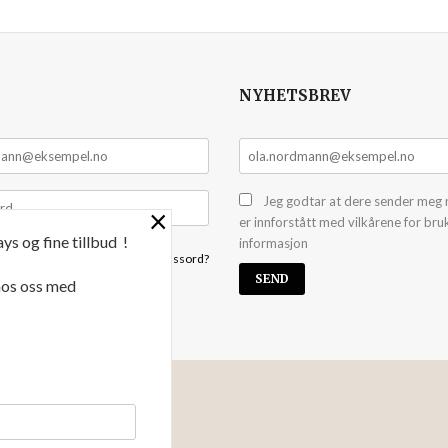
NYHETSBREV
Jeg godtar at dere sender meg 
×
er innforstått med vilkårene for bru
ys og fine tillbud !
informasjon
Glemt passord?
 hos oss med
NYHETSBREV