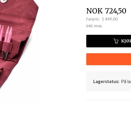
Tilbud
NOK
724,50
Førpris:
1 449,00
Rabatt
inkl. mva.
KJØ
Lagerstatus:
På la