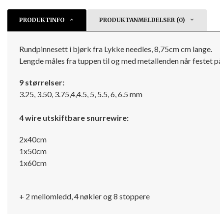
PRODUKTINFO
PRODUKTANMELDELSER (0)
Rundpinnesett i bjørk fra Lykke needles, 8,75cm cm lange.
Lengde måles fra tuppen til og med metallenden når festet p
9 størrelser:
3.25, 3.50, 3.75,4,4.5, 5, 5.5, 6, 6.5 mm
4 wire utskiftbare snurrewire:
2x40cm
1x50cm
1x60cm
+ 2 mellomledd, 4 nøkler og 8 stoppere