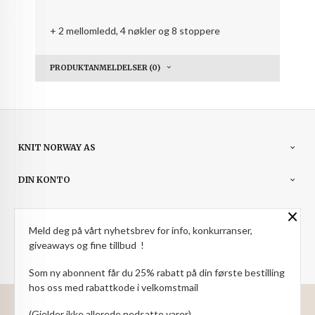
+ 2 mellomledd, 4 nøkler og 8 stoppere
PRODUKTANMELDELSER (0)
KNIT NORWAY AS
DIN KONTO
×
NYHETSBREV
Meld deg på vårt nyhetsbrev for info, konkurranser,
PARTNERE
giveaways og fine tillbud !
Som ny abonnent får du 25% rabatt på din første bestilling
hos oss med rabattkode i velkomstmail
: NOK
Norwegian
Valuta
(Gjelder ikke allerede nedsatte varer).