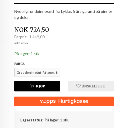
Nydelig rundpinnesett fra Lykke. 5 års garanti på pinner
og deler.
Tilbud
NOK
724,50
Førpris:
1 449,00
Rabatt
inkl. mva.
På lager: 1 stk.
FARGE
KJØP
ØNSKELISTE
Lagerstatus:
På lager: 1 stk.