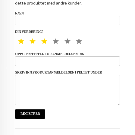
dette produktet med andre kunder.
NAVN
DIN VURDERING?
1 STAR
2 STAR
3 STAR
4 STAR
5 STAR
6 STAR
OPPGI EN TITTEL FOR ANMELDELSEN DIN
SKRIV INN PRODUKTANMELDELSEN I FELTET UNDER