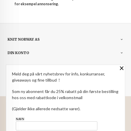
for eksempel annonsering.
KNIT NORWAY AS
DIN KONTO
×
NYHETSBREV
Meld deg på vårt nyhetsbrev for info, konkurranser,
PARTNERE
giveaways og fine tillbud !
Som ny abonnent får du 25% rabatt på din første bestilling
hos oss med rabattkode i velkomstmail
: NOK
Norwegian
Valuta
(Gjelder ikke allerede nedsatte varer).
FRAKT
KJØPSBETINGELSER
SIKKERHET OG PERSONVERN
NAVN
NYHETSBREV