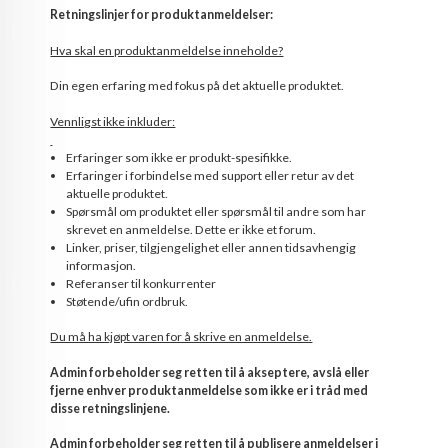
Retningslinjer for produktanmeldelser:
Hva skal en produktanmeldelse inneholde?
Din egen erfaring med fokus på det aktuelle produktet.
Vennligst ikke inkluder:
Erfaringer som ikke er produkt-spesifikke.
Erfaringer i forbindelse med support eller retur av det
aktuelle produktet.
Spørsmål om produktet eller spørsmål til andre som har
skrevet en anmeldelse. Dette er ikke et forum.
Linker, priser, tilgjengelighet eller annen tidsavhengig
informasjon.
Referanser til konkurrenter
Støtende/ufin ordbruk.
Du må ha kjøpt varen for å skrive en anmeldelse.
Admin forbeholder seg retten til å akseptere, avslå eller
fjerne enhver produktanmeldelse som ikke er i tråd med
disse retningslinjene.
Admin forbeholder seg retten til å publisere anmeldelser i