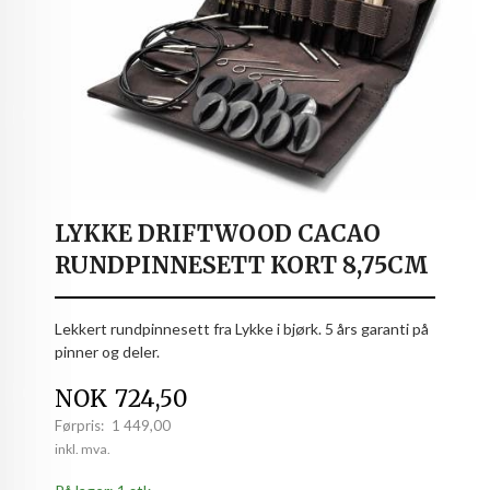
LYKKE DRIFTWOOD CACAO
RUNDPINNESETT KORT 8,75CM
Lekkert rundpinnesett fra Lykke i bjørk. 5 års garanti på
pinner og deler.
Tilbud
NOK
724,50
Førpris:
1 449,00
Rabatt
inkl. mva.