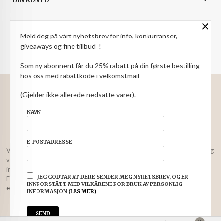
DIN KONTO
×
NYHETSBREV
Meld deg på vårt nyhetsbrev for info, konkurranser,
PARTNERE
giveaways og fine tillbud !
Som ny abonnent får du 25% rabatt på din første bestilling
hos oss med rabattkode i velkomstmail
: NOK
Norwegian
Valuta
(Gjelder ikke allerede nedsatte varer).
FRAKT
KJØPSBETINGELSER
SIKKERHET OG PERSONVERN
NAVN
NYHETSBREV
E-POSTADRESSE
Vår nettbutikk bruker cookies slik at du får en bedre kjøpsopplevelse og
vi kan yte deg bedre service. Vi bruker cookies hovedsaklig til å lagre
innloggingsdetaljer og huske hva du har puttet i handlekurven din.
JEG GODTAR AT DERE SENDER MEG NYHETSBREV, OG ER
Fortsett å bruke siden som normalt om du godtar dette.
Les mer
eller
INNFORSTÅTT MED VILKÅRENE FOR BRUK AV PERSONLIG
endre innstillinger for cookies.
INFORMASJON
(LES MER)
Powered by
24Nettbutikk