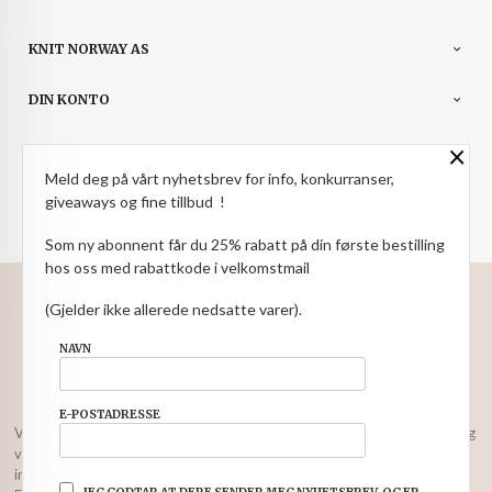
KNIT NORWAY AS
DIN KONTO
×
NYHETSBREV
Meld deg på vårt nyhetsbrev for info, konkurranser,
PARTNERE
giveaways og fine tillbud !
Som ny abonnent får du 25% rabatt på din første bestilling
hos oss med rabattkode i velkomstmail
: NOK
Norwegian
Valuta
(Gjelder ikke allerede nedsatte varer).
FRAKT
KJØPSBETINGELSER
SIKKERHET OG PERSONVERN
NAVN
NYHETSBREV
E-POSTADRESSE
Vår nettbutikk bruker cookies slik at du får en bedre kjøpsopplevelse og
vi kan yte deg bedre service. Vi bruker cookies hovedsaklig til å lagre
innloggingsdetaljer og huske hva du har puttet i handlekurven din.