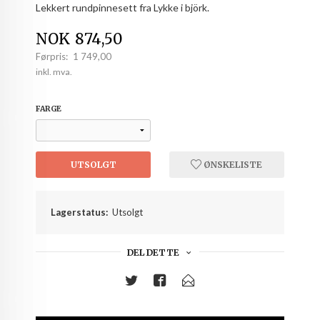
Lekkert rundpinnesett fra Lykke i björk.
Tilbud
NOK
874,50
Førpris:
1 749,00
Rabatt
inkl. mva.
FARGE
UTSOLGT
ØNSKELISTE
Lagerstatus:
Utsolgt
DEL DETTE