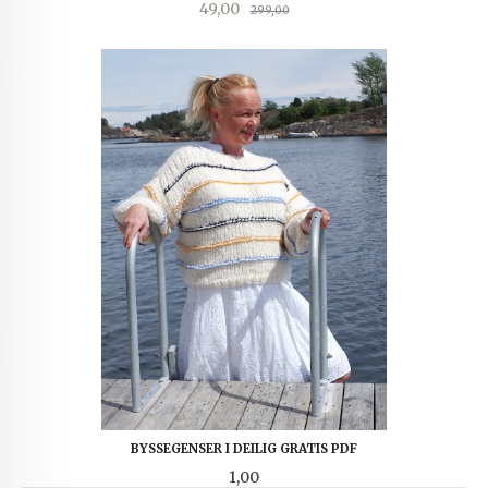
Tilbud
Rabatt
49,00
299,00
BYSSEGENSER I DEILIG GRATIS PDF
Pris
1,00