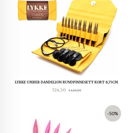
LYKKE UMBER DANDELION RUNDPINNESETT KORT 8,75CM
Tilbud
Rabatt
724,50
1 449,00
-50%