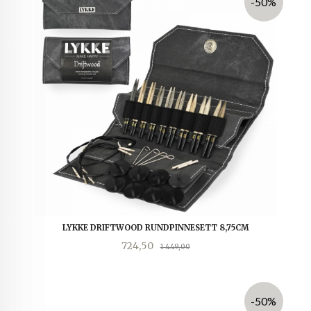
-50%
LYKKE DRIFTWOOD RUNDPINNESETT 8,75CM
Tilbud
Rabatt
724,50
1 449,00
-50%