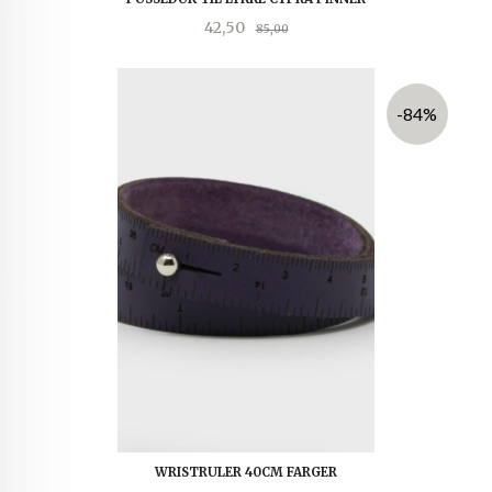
Tilbud
Rabatt
42,50
85,00
-84%
WRISTRULER 40CM FARGER