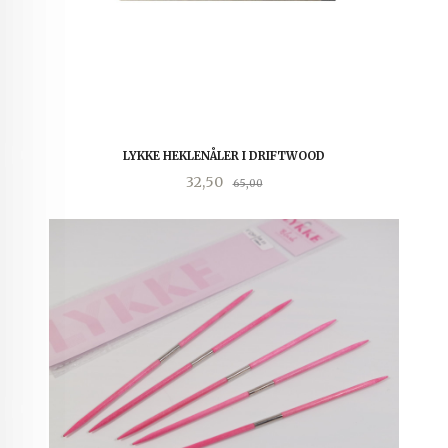
LYKKE HEKLENÅLER I DRIFTWOOD
Tilbud
Rabatt
32,50
65,00