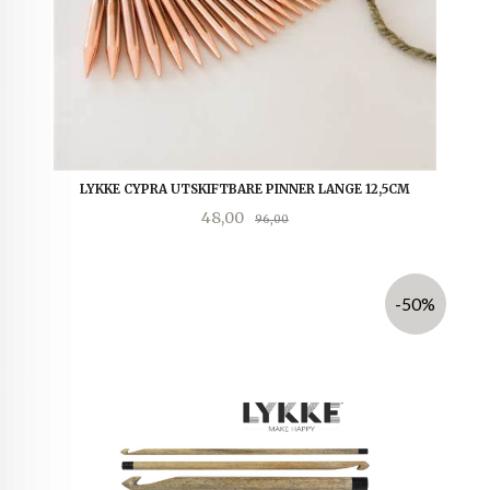
LYKKE CYPRA UTSKIFTBARE PINNER LANGE 12,5CM
Tilbud
Rabatt
48,00
96,00
-50%