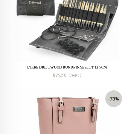
LYKKE DRIFTWOOD RUNDPINNESETT 12,5CM
Tilbud
Rabatt
874,50
1 749,00
-78%