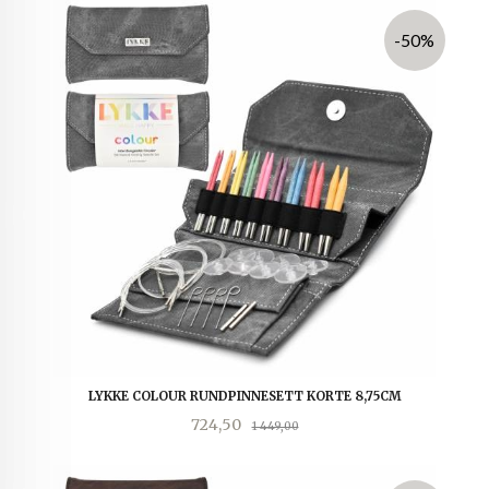
-50%
LYKKE COLOUR RUNDPINNESETT KORTE 8,75CM
Tilbud
Rabatt
724,50
1 449,00