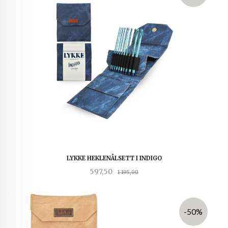
LYKKE HEKLENÅLSETT I INDIGO
Tilbud
Rabatt
597,50
1 195,00
-50%