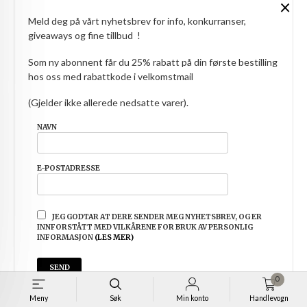
×
Meld deg på vårt nyhetsbrev for info, konkurranser,
giveaways og fine tillbud !
Som ny abonnent får du 25% rabatt på din første bestilling
hos oss med rabattkode i velkomstmail
(Gjelder ikke allerede nedsatte varer).
NAVN
E-POSTADRESSE
JEG GODTAR AT DERE SENDER MEG NYHETSBREV, OG ER
INNFORSTÅTT MED VILKÅRENE FOR BRUK AV PERSONLIG
INFORMASJON
(LES MER)
COMFY FRINDGE CARDIGAN I DEILIG
0
Pris
49,00
Meny
Søk
Min konto
Handlevogn