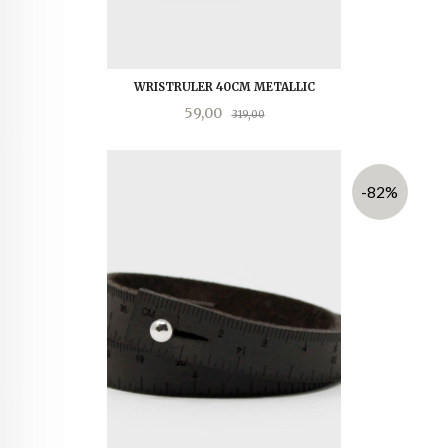
WRISTRULER 40CM METALLIC
Tilbud
Rabatt
59,00
319,00
-82%