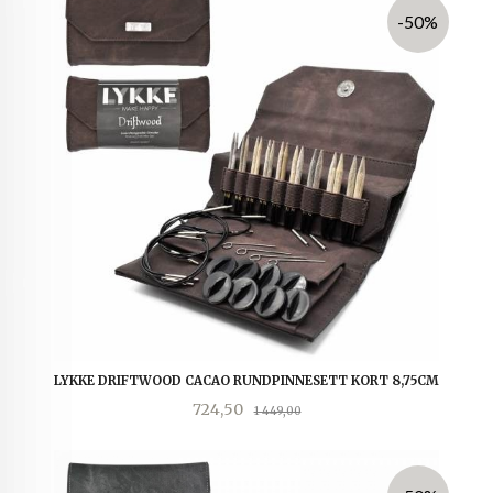
-50%
LYKKE DRIFTWOOD CACAO RUNDPINNESETT KORT 8,75CM
Tilbud
Rabatt
724,50
1 449,00