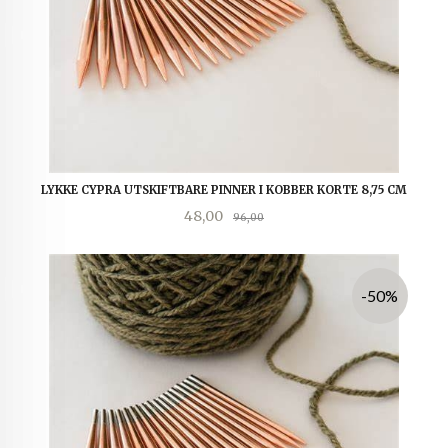
LYKKE CYPRA UTSKIFTBARE PINNER I KOBBER KORTE 8,75 CM
Tilbud
Rabatt
48,00
96,00
-50%