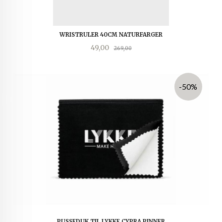
WRISTRULER 40CM NATURFARGER
Tilbud
Rabatt
49,00
269,00
-50%
PUSSEDUK TIL LYKKE CYPRA PINNER