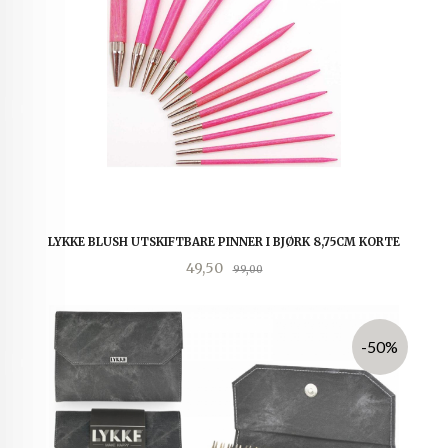
LYKKE BLUSH UTSKIFTBARE PINNER I BJØRK 8,75CM KORTE
Tilbud
Rabatt
49,50
99,00
-50%