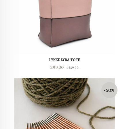
LYKKE LYRA TOTE
Tilbud
Rabatt
299,00
1 349,00
-50%