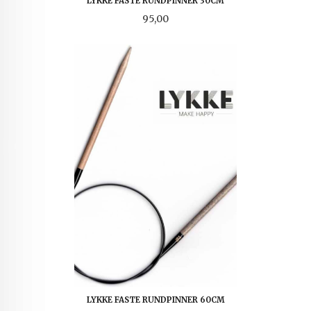
LYKKE FASTE RUNDPINNER 30CM
Pris
95,00
LYKKE FASTE RUNDPINNER 60CM