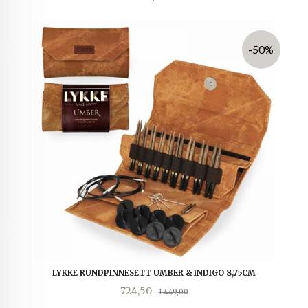
-50%
LYKKE RUNDPINNESETT UMBER & INDIGO 8,75CM
Tilbud
Rabatt
724,50
1 449,00