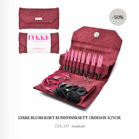
-50%
LYKKE BLUSH KORT RUNDPINNESETT CRIMSON 8,75CM
Tilbud
Rabatt
724,50
1 449,00