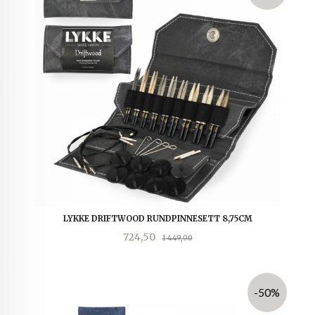
LYKKE DRIFTWOOD RUNDPINNESETT 8,75CM
Tilbud
Rabatt
724,50
1 449,00
-50%