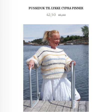
PUSSEDUK TIL LYKKE CYPRA PINNER
Tilbud
Rabatt
42,50
85,00