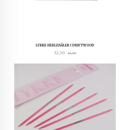
LYKKE HEKLENÅLER I DRIFTWOOD
Tilbud
Rabatt
32,50
65,00