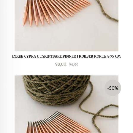
LYKKE CYPRA UTSKIFTBARE PINNER I KOBBER KORTE 8,75 CM
Tilbud
Rabatt
48,00
96,00
-50%