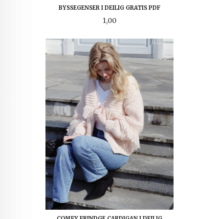
BYSSEGENSER I DEILIG GRATIS PDF
Pris
1,00
COMFY FRINDGE CARDIGAN I DEILIG