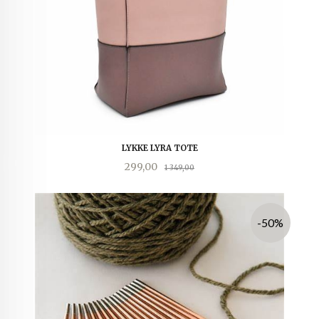
LYKKE LYRA TOTE
Tilbud
Rabatt
299,00
1 349,00
-50%