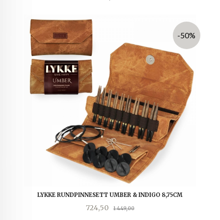
-50%
LYKKE RUNDPINNESETT UMBER & INDIGO 8,75CM
Tilbud
Rabatt
724,50
1 449,00