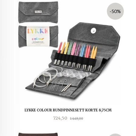
-50%
LYKKE COLOUR RUNDPINNESETT KORTE 8,75CM
Tilbud
Rabatt
724,50
1 449,00