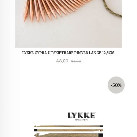
LYKKE CYPRA UTSKIFTBARE PINNER LANGE 12,5CM
Tilbud
Rabatt
48,00
96,00
-50%