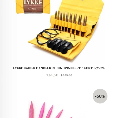
LYKKE UMBER DANDELION RUNDPINNESETT KORT 8,75CM
Tilbud
Rabatt
724,50
1 449,00
-50%