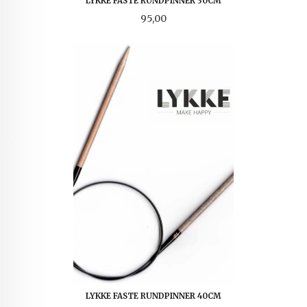
LYKKE FASTE RUNDPINNER 30CM
Pris
95,00
LYKKE FASTE RUNDPINNER 40CM