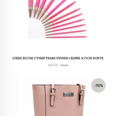
LYKKE BLUSH UTSKIFTBARE PINNER I BJØRK 8,75CM KORTE
Tilbud
Rabatt
49,50
99,00
-78%