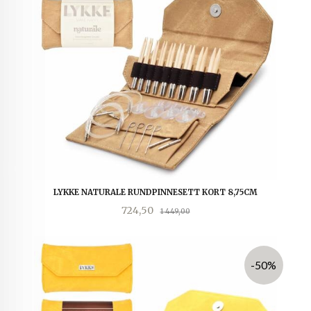
LYKKE NATURALE RUNDPINNESETT KORT 8,75CM
Tilbud
Rabatt
724,50
1 449,00
-50%