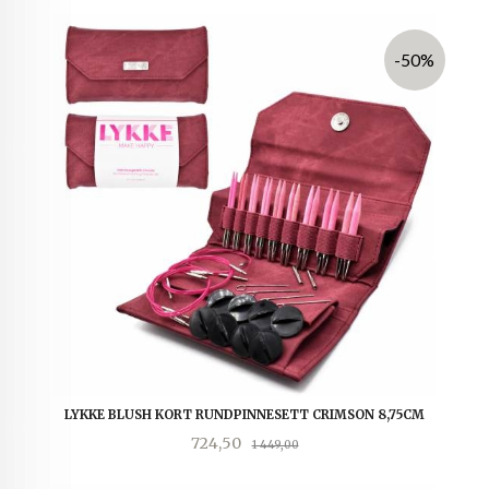
-50%
LYKKE BLUSH KORT RUNDPINNESETT CRIMSON 8,75CM
Tilbud
Rabatt
724,50
1 449,00