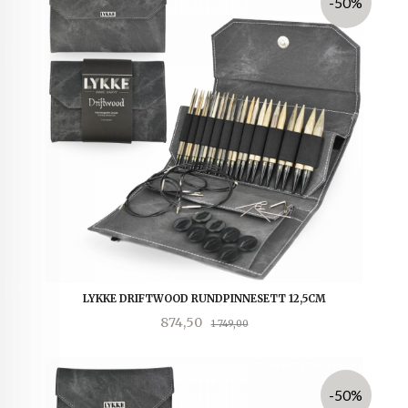
-50%
LYKKE DRIFTWOOD RUNDPINNESETT 12,5CM
Tilbud
Rabatt
874,50
1 749,00
-50%