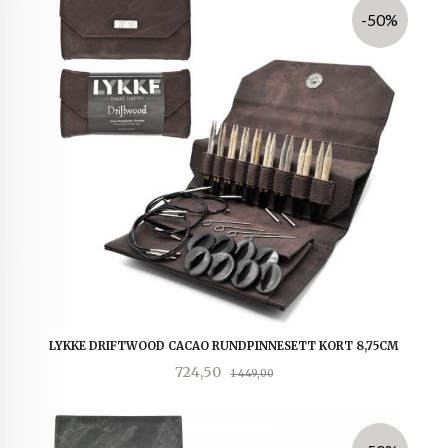
-50%
LYKKE DRIFTWOOD CACAO RUNDPINNESETT KORT 8,75CM
Tilbud
Rabatt
724,50
1 449,00