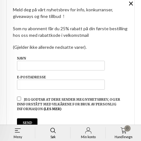
×
Meld deg på vårt nyhetsbrev for info, konkurranser,
giveaways og fine tillbud !
Som ny abonnent får du 25% rabatt på din første bestilling
hos oss med rabattkode i velkomstmail
(Gjelder ikke allerede nedsatte varer).
NAVN
E-POSTADRESSE
JEG GODTAR AT DERE SENDER MEG NYHETSBREV, OG ER
INNFORSTÅTT MED VILKÅRENE FOR BRUK AV PERSONLIG
INFORMASJON
(LES MER)
KATIA MASKEWIRE 2MM TIL PINNER OPP TIL 4,5MM.
0
Pris
109,00
Meny
Søk
Min konto
Handlevogn