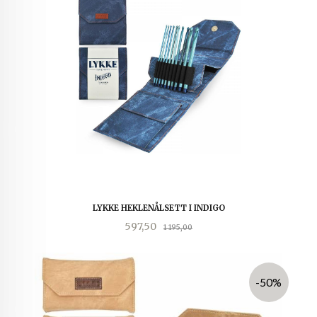
LYKKE HEKLENÅLSETT I INDIGO
Tilbud
Rabatt
597,50
1 195,00
-50%