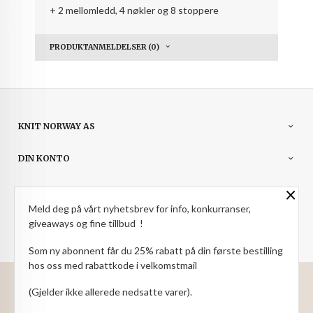
+ 2 mellomledd, 4 nøkler og 8 stoppere
PRODUKTANMELDELSER (0)
KNIT NORWAY AS
DIN KONTO
×
NYHETSBREV
Meld deg på vårt nyhetsbrev for info, konkurranser,
PARTNERE
giveaways og fine tillbud !
Som ny abonnent får du 25% rabatt på din første bestilling
hos oss med rabattkode i velkomstmail
: NOK
Norwegian
Valuta
(Gjelder ikke allerede nedsatte varer).