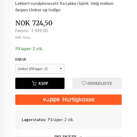
Lekkert rundpinnesett fra Lykke i björk. Velg mellom
fargen Umber og Indigo
Tilbud
NOK
724,50
Førpris:
1 449,00
Rabatt
inkl. mva.
På lager: 2 stk.
FARGE
KJØP
ØNSKELISTE
Lagerstatus:
På lager: 2 stk.
DEL DETTE