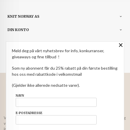
KNIT NORWAY AS
DIN KONTO
×
NYHETSBREV
Meld deg på vårt nyhetsbrev for info, konkurranser,
PARTNERE
giveaways og fine tillbud !
Som ny abonnent får du 25% rabatt på din første bestilling
hos oss med rabattkode i velkomstmail
: NOK
Norwegian
Valuta
(Gjelder ikke allerede nedsatte varer).
FRAKT
KJØPSBETINGELSER
SIKKERHET OG PERSONVERN
NAVN
NYHETSBREV
E-POSTADRESSE
Vår nettbutikk bruker cookies slik at du får en bedre kjøpsopplevelse og
vi kan yte deg bedre service. Vi bruker cookies hovedsaklig til å lagre
innloggingsdetaljer og huske hva du har puttet i handlekurven din.