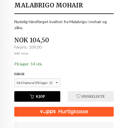
MALABRIGO MOHAIR
Nydelig håndfarget kvalitet fra Malabrigo i mohair og
silke.
Tilbud
NOK
104,50
Førpris:
209,00
Rabatt
inkl. mva.
På lager: 14 stk.
FARGE
KJØP
ØNSKELISTE