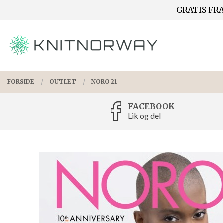
Gå
GRATIS FRA
Lukk
til
innholdet
PRODUKTER
FORSIDE
OUTLET
NORO 21
FACEBOOK
Lik og del