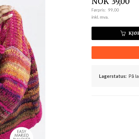
Tilbud
NOK
39,00
Førpris:
99,00
Rabatt
inkl. mva.
KJØ
Lagerstatus:
På la