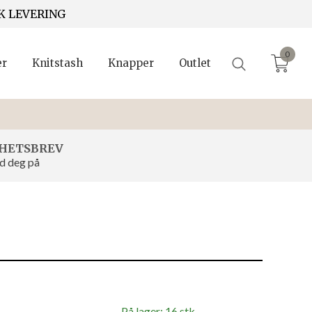
K LEVERING
0
er
Knitstash
Knapper
Outlet
HETSBREV
d deg på
På lager: 16 stk.