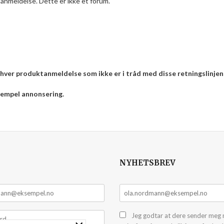
anmeldelse. Dette er ikke et forum.
enhver produktanmeldelse som ikke er i tråd med disse retningslinjen
ksempel annonsering.
NYHETSBREV
Jeg godtar at dere sender meg 