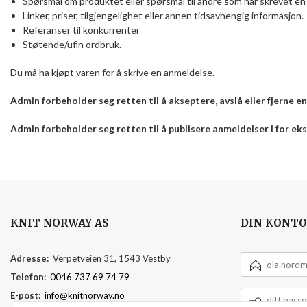
Spørsmål om produktet eller spørsmål til andre som har skrevet en 
Linker, priser, tilgjengelighet eller annen tidsavhengig informasjon.
Referanser til konkurrenter
Støtende/ufin ordbruk.
Du må ha kjøpt varen for å skrive en anmeldelse.
Admin forbeholder seg retten til å akseptere, avslå eller fjerne 
Admin forbeholder seg retten til å publisere anmeldelser i for e
KNIT NORWAY AS
DIN KONTO
E-
Adresse:
Verpetveien 31, 1543 Vestby
POSTADRESSE
Telefon:
0046 737 69 74 79
DITT
E-post:
info@knitnorway.no
PASSORD