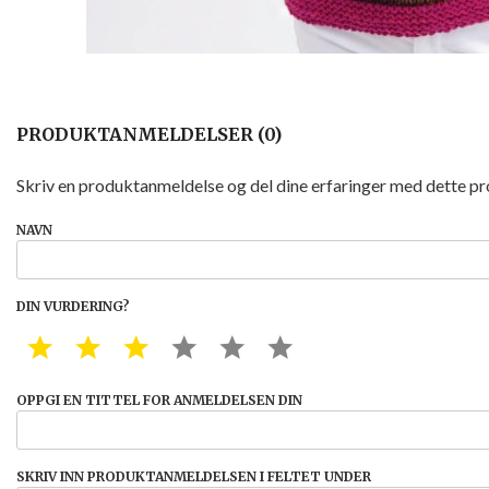
PRODUKTANMELDELSER (0)
Skriv en produktanmeldelse og del dine erfaringer med dette p
NAVN
DIN VURDERING?
1 STAR
2 STAR
3 STAR
4 STAR
5 STAR
6 STAR
OPPGI EN TITTEL FOR ANMELDELSEN DIN
SKRIV INN PRODUKTANMELDELSEN I FELTET UNDER