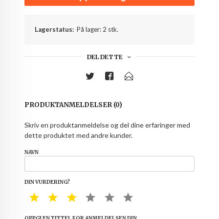
Lagerstatus:
På lager: 2 stk.
DEL DETTE
PRODUKTANMELDELSER (0)
Skriv en produktanmeldelse og del dine erfaringer med
dette produktet med andre kunder.
NAVN
DIN VURDERING?
1 STAR
2 STAR
3 STAR
4 STAR
5 STAR
6 STAR
OPPGI EN TITTEL FOR ANMELDELSEN DIN