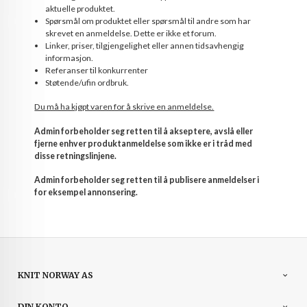
aktuelle produktet.
Spørsmål om produktet eller spørsmål til andre som har
skrevet en anmeldelse. Dette er ikke et forum.
Linker, priser, tilgjengelighet eller annen tidsavhengig
informasjon.
Referanser til konkurrenter
Støtende/ufin ordbruk.
Du må ha kjøpt varen for å skrive en anmeldelse.
Admin forbeholder seg retten til å akseptere, avslå eller
fjerne enhver produktanmeldelse som ikke er i tråd med
disse retningslinjene.
Admin forbeholder seg retten til å publisere anmeldelser i
for eksempel annonsering.
KNIT NORWAY AS
DIN KONTO