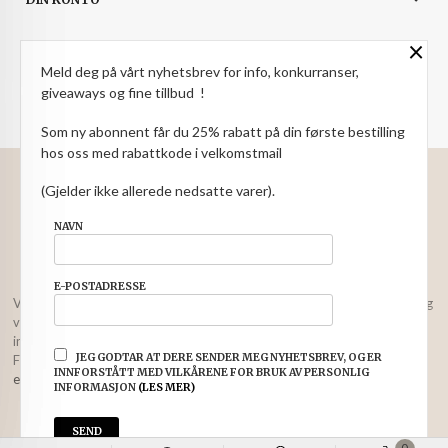
×
NYHETSBREV
Meld deg på vårt nyhetsbrev for info, konkurranser,
PARTNERE
giveaways og fine tillbud !
Som ny abonnent får du 25% rabatt på din første bestilling
hos oss med rabattkode i velkomstmail
: NOK
Norwegian
Valuta
(Gjelder ikke allerede nedsatte varer).
FRAKT
KJØPSBETINGELSER
SIKKERHET OG PERSONVERN
NAVN
NYHETSBREV
E-POSTADRESSE
Vår nettbutikk bruker cookies slik at du får en bedre kjøpsopplevelse og
vi kan yte deg bedre service. Vi bruker cookies hovedsaklig til å lagre
innloggingsdetaljer og huske hva du har puttet i handlekurven din.
JEG GODTAR AT DERE SENDER MEG NYHETSBREV, OG ER
Fortsett å bruke siden som normalt om du godtar dette.
Les mer
eller
INNFORSTÅTT MED VILKÅRENE FOR BRUK AV PERSONLIG
endre innstillinger for cookies.
INFORMASJON
(LES MER)
Powered by
24Nettbutikk
0