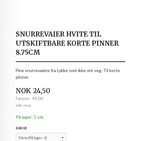
SNURREVAIER HVITE TIL
UTSKIFTBARE KORTE PINNER
8.75CM
Fine snurrevaiere fra Lykke som ikke vrir seg. Til korte
pinner.
Tilbud
NOK
24,50
Førpris:
49,00
Rabatt
inkl. mva.
På lager: 5 stk.
FARGE