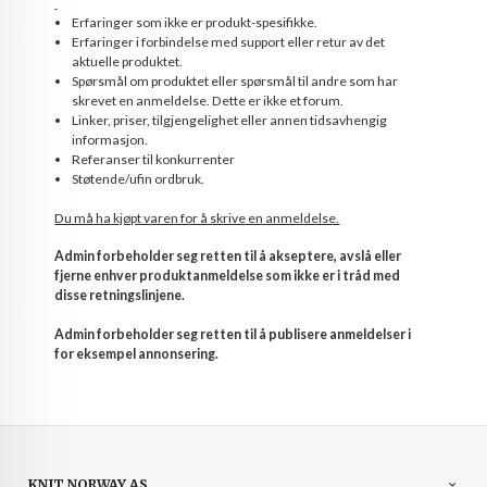
Erfaringer som ikke er produkt-spesifikke.
Erfaringer i forbindelse med support eller retur av det
aktuelle produktet.
Spørsmål om produktet eller spørsmål til andre som har
skrevet en anmeldelse. Dette er ikke et forum.
Linker, priser, tilgjengelighet eller annen tidsavhengig
informasjon.
Referanser til konkurrenter
Støtende/ufin ordbruk.
Du må ha kjøpt varen for å skrive en anmeldelse.
Admin forbeholder seg retten til å akseptere, avslå eller
fjerne enhver produktanmeldelse som ikke er i tråd med
disse retningslinjene.
Admin forbeholder seg retten til å publisere anmeldelser i
for eksempel annonsering.
KNIT NORWAY AS