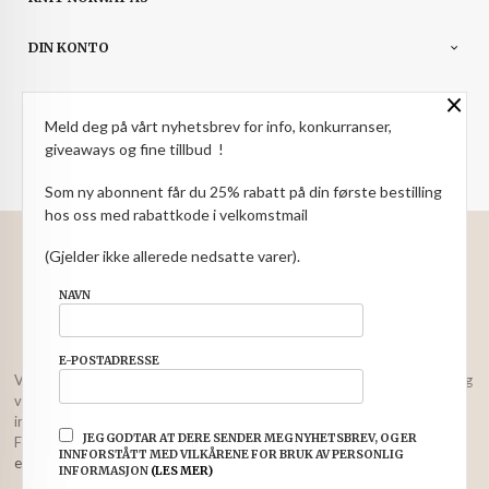
DIN KONTO
×
NYHETSBREV
Meld deg på vårt nyhetsbrev for info, konkurranser,
PARTNERE
giveaways og fine tillbud !
Som ny abonnent får du 25% rabatt på din første bestilling
hos oss med rabattkode i velkomstmail
: NOK
Norwegian
Valuta
(Gjelder ikke allerede nedsatte varer).
FRAKT
KJØPSBETINGELSER
SIKKERHET OG PERSONVERN
NAVN
NYHETSBREV
E-POSTADRESSE
Vår nettbutikk bruker cookies slik at du får en bedre kjøpsopplevelse og
vi kan yte deg bedre service. Vi bruker cookies hovedsaklig til å lagre
innloggingsdetaljer og huske hva du har puttet i handlekurven din.
JEG GODTAR AT DERE SENDER MEG NYHETSBREV, OG ER
Fortsett å bruke siden som normalt om du godtar dette.
Les mer
eller
INNFORSTÅTT MED VILKÅRENE FOR BRUK AV PERSONLIG
endre innstillinger for cookies.
INFORMASJON
(LES MER)