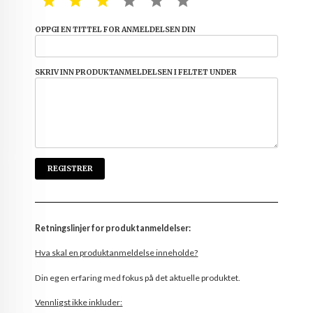
1 STAR
2 STAR
3 STAR
4 STAR
5 STAR
6 STAR
OPPGI EN TITTEL FOR ANMELDELSEN DIN
SKRIV INN PRODUKTANMELDELSEN I FELTET UNDER
Retningslinjer for produktanmeldelser:
Hva skal en produktanmeldelse inneholde?
Din egen erfaring med fokus på det aktuelle produktet.
Vennligst ikke inkluder: