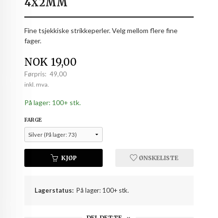
4X2MM
Fine tsjekkiske strikkeperler. Velg mellom flere fine
fager.
Tilbud
NOK
19,00
Førpris:
49,00
Rabatt
inkl. mva.
På lager: 100+ stk.
FARGE
KJØP
ØNSKELISTE
Lagerstatus:
På lager: 100+ stk.
DEL DETTE