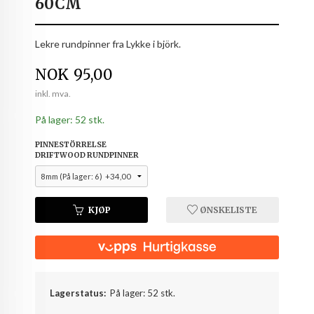
60CM
Lekre rundpinner fra Lykke i björk.
Pris
NOK
95,00
inkl. mva.
På lager: 52 stk.
PINNESTÖRRELSE
DRIFTWOOD RUNDPINNER
KJØP
ØNSKELISTE
Lagerstatus:
På lager: 52 stk.