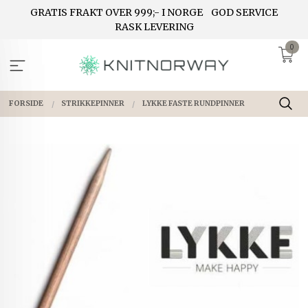
Gå
GRATIS FRAKT OVER 999;- I NORGE
GOD SERVICE
til
RASK LEVERING
innholdet
0
FORSIDE
STRIKKEPINNER
LYKKE FASTE RUNDPINNER