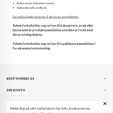
Referanser til konkurrenter
Støtende/ufin ordbruk.
Du må ha kjøpt varen for å skrive en anmeldelse.
Admin forbeholder seg retten til å akseptere, avslå eller
fjerne enhver produktanmeldelse som ikke er i tråd med
disse retningslinjene.
Admin forbeholder seg retten til å publisere anmeldelser i
for eksempel annonsering.
KNIT NORWAY AS
DIN KONTO
×
NYHETSBREV
Meld deg på vårt nyhetsbrev for info, konkurranser,