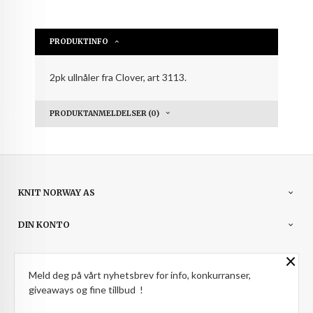
PRODUKTINFO
2pk ullnåler fra Clover, art 3113.
PRODUKTANMELDELSER (0)
KNIT NORWAY AS
DIN KONTO
×
NYHETSBREV
Meld deg på vårt nyhetsbrev for info, konkurranser,
giveaways og fine tillbud !
PARTNERE