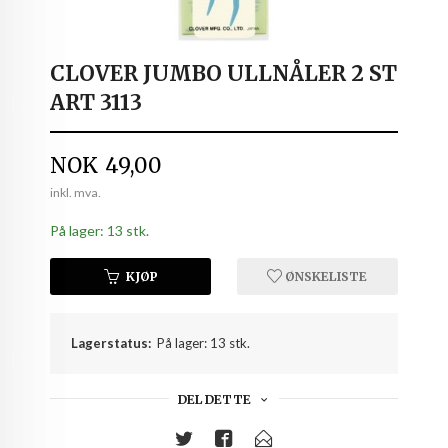
CLOVER JUMBO ULLNÅLER 2 ST
ART 3113
Pris
NOK
49,00
inkl. mva.
På lager: 13 stk.
KJØP
ØNSKELISTE
Lagerstatus:
På lager: 13 stk.
DEL DETTE