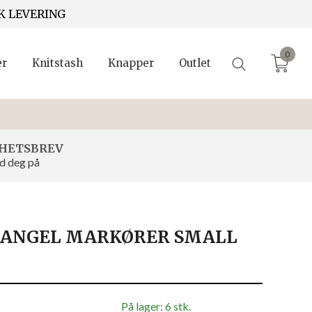
K LEVERING
0
er
Knitstash
Knapper
Outlet
HETSBREV
d deg på
IANGEL MARKØRER SMALL
På lager: 6 stk.