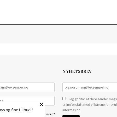
NYHETSBREV
Jeg godtar at dere sender meg 
×
er innforstått med vilkårene for bru
ys og fine tillbud !
informasjon
Glemt passord?