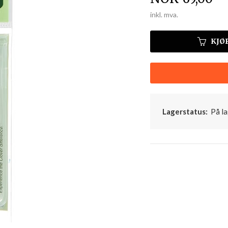
inkl. mva.
KJØ
Lagerstatus:
På la