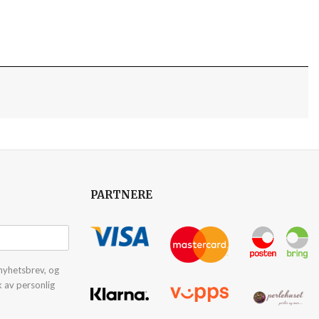
PARTNERE
nyhetsbrev, og
k av personlig