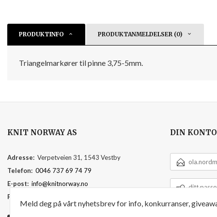
PRODUKTINFO
PRODUKTANMELDELSER (0)
Triangelmarkører til pinne 3,75-5mm.
KNIT NORWAY AS
DIN KONTO
E-
Adresse:
Verpetveien 31, 1543 Vestby
POSTADRESSE
Telefon:
0046 737 69 74 79
DITT
E-post:
info@knitnorway.no
PASSORD
Foretaksregisteret:
920595391
Meld deg på vårt nyhetsbrev for info, konkurranser, giveawa