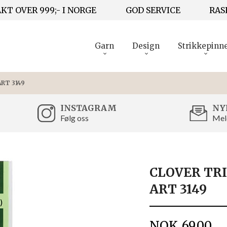
KT OVER 999;- I NORGE
GOD SERVICE
RAS
Garn
Design
Strikkepinn
RT 3149
INSTAGRAM
NY
Følg oss
Mel
CLOVER TR
ART 3149
Pris
NOK
69,00