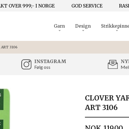
KT OVER 999;- I NORGE
GOD SERVICE
RAS
Garn
Design
Strikkepinn
 ART 3106
INSTAGRAM
NY
Følg oss
Mel
CLOVER YA
ART 3106
Pris
NOK
119,00