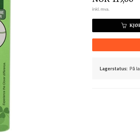
inkl. mva.
KJØ
Lagerstatus:
På la