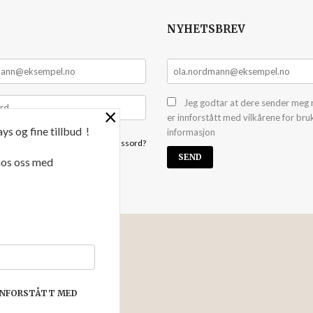
NYHETSBREV
Jeg godtar at dere sender meg 
×
er innforstått med vilkårene for bru
ys og fine tillbud !
informasjon
Glemt passord?
 hos oss med
NYHETSBREV
 kan yte deg bedre service. Vi
har puttet i handlekurven din.
INNFORSTÅTT MED
e innstillinger for cookies.