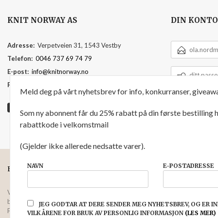
KNIT NORWAY AS
DIN KONTO
E-
Adresse:
Verpetveien 31, 1543 Vestby
POSTADRESSE
Telefon:
0046 737 69 74 79
DITT
E-post:
info@knitnorway.no
PASSORD
Foretaksregisteret:
920595391
Meld deg på vårt nyhetsbrev for info, konkurranser, giveawa
Som ny abonnent får du 25% rabatt på din første bestilling
rabattkode i velkomstmail
(Gjelder ikke allerede nedsatte varer).
NAVN
E-POSTADRESSE
FRAKT
KJØPSBETINGELSER
SIKKERHET OG PERSONVERN
Vår nettbutikk bruker cookies slik at du får en bedre kjøpsopplevelse og vi
bruker cookies hovedsaklig til å lagre innloggingsdetaljer og huske hva du 
JEG GODTAR AT DERE SENDER MEG NYHETSBREV, OG ER 
Fortsett å bruke siden som normalt om du godtar dette.
Les mer
eller
endr
VILKÅRENE FOR BRUK AV PERSONLIG INFORMASJON
(LES MER)