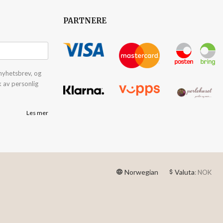
PARTNERE
nyhetsbrev, og
k av personlig
Les mer
Norwegian
Valuta
: NOK