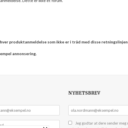
anmeldelse. Dette er ikke et forum.
enhver produktanmeldelse som ikke er i tråd med disse retningslinjen
ksempel annonsering.
NYHETSBREV
Jeg godtar at dere sender meg 