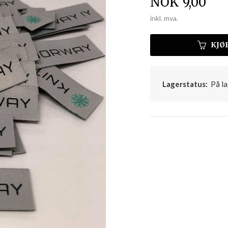
Pris
NOK
9,00
inkl. mva.
KJØ
Lagerstatus:
På la