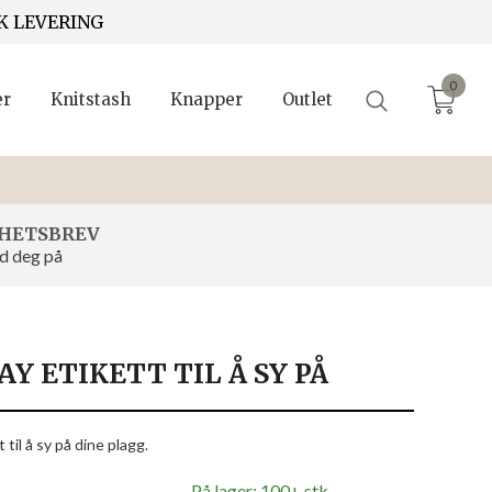
K LEVERING
0
er
Knitstash
Knapper
Outlet
HETSBREV
d deg på
Y ETIKETT TIL Å SY PÅ
til å sy på dine plagg.
På lager: 100+ stk.