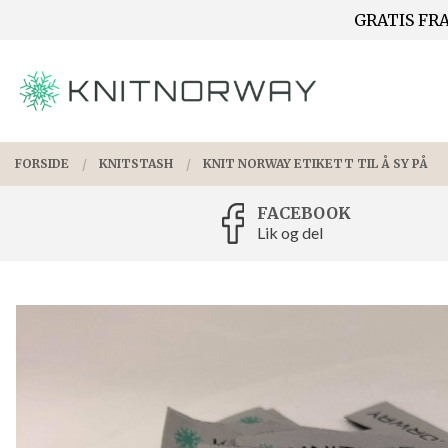
Gå
GRATIS FRA
Lukk
til
innholdet
PRODUKTER
FORSIDE
KNITSTASH
KNIT NORWAY ETIKETT TIL Å SY PÅ
FACEBOOK
Lik og del