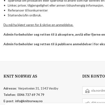
Spørsmål om produktet eller spørsmål til andre som har skrevet en 
Linker, priser, tilgjengelighet eller annen tidsavhengig informasjon.
Referanser til konkurrenter
Støtende/ufin ordbruk.
Du må ha kjøpt varen for å skrive en anmeldelse.
Admin forbeholder seg retten til å akseptere, avslå eller fjerne 
Admin forbeholder seg retten til å publisere anmeldelser i for e
KNIT NORWAY AS
DIN KONTO
E-
Adresse:
Verpetveien 31, 1543 Vestby
POSTADRESSE
Telefon:
0046 737 69 74 79
DITT
E-post:
info@knitnorway.no
PASSORD