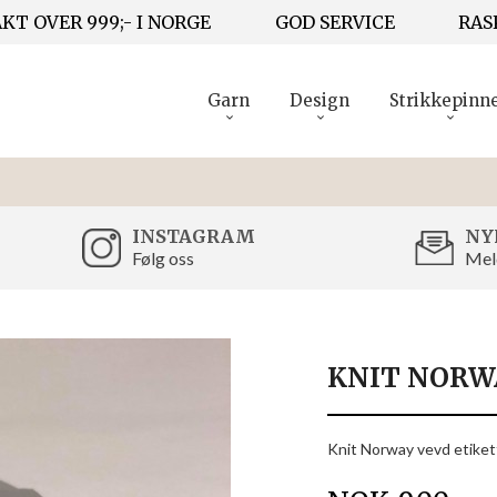
KT OVER 999;- I NORGE
GOD SERVICE
RAS
Garn
Design
Strikkepinn
INSTAGRAM
NY
Følg oss
Mel
KNIT NORWA
Knit Norway vevd etikett 