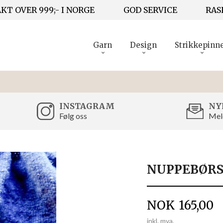
KT OVER 999;- I NORGE
GOD SERVICE
RAS
Garn
Design
Strikkepinn
INSTAGRAM
NY
Følg oss
Mel
NUPPEBØR
Pris
NOK
165,00
inkl. mva.