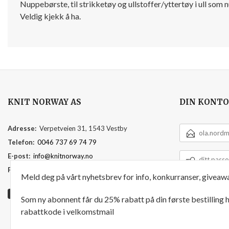
Nuppebørste, til strikketøy og ullstoffer/yttertøy i ull som 
Veldig kjekk å ha.
KNIT NORWAY AS
DIN KONTO
E-
Adresse:
Verpetveien 31, 1543 Vestby
POSTADRESSE
Telefon:
0046 737 69 74 79
DITT
E-post:
info@knitnorway.no
PASSORD
Foretaksregisteret:
920595391
Meld deg på vårt nyhetsbrev for info, konkurranser, giveawa
Som ny abonnent får du 25% rabatt på din første bestilling
rabattkode i velkomstmail