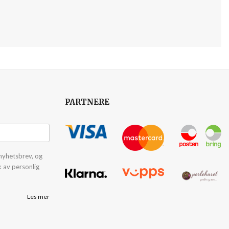
PARTNERE
nyhetsbrev, og
k av personlig
Les mer