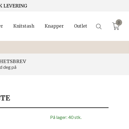
K LEVERING
0
er
Knitstash
Knapper
Outlet
HETSBREV
d deg på
STE
På lager: 40 stk.