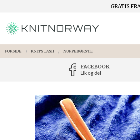
Gå
GRATIS FRA
Lukk
til
innholdet
PRODUKTER
FORSIDE
KNITSTASH
NUPPEBØRSTE
FACEBOOK
Lik og del