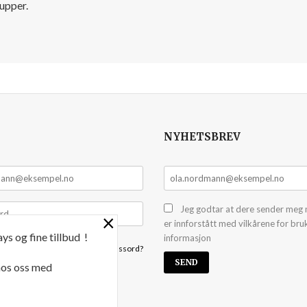
nupper.
NYHETSBREV
Jeg godtar at dere sender meg 
×
er innforstått med vilkårene for bru
ys og fine tillbud !
informasjon
Glemt passord?
 hos oss med