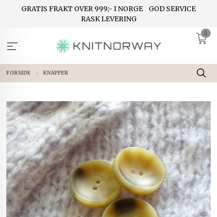
Gå
GRATIS FRAKT OVER 999;- I NORGE
GOD SERVICE
til
RASK LEVERING
innholdet
0
FORSIDE
KNAPPER