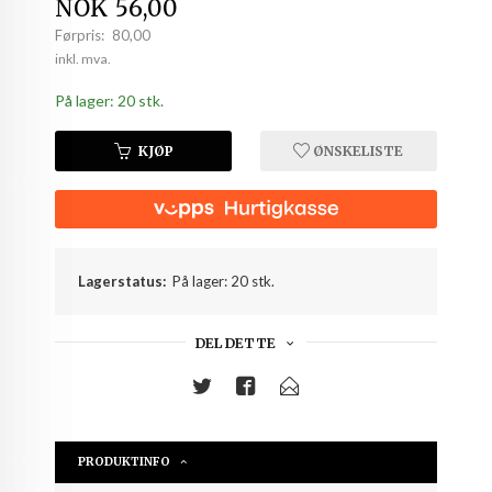
Tilbud
NOK
56,00
Førpris:
80,00
Rabatt
inkl. mva.
På lager: 20 stk.
KJØP
ØNSKELISTE
Lagerstatus:
På lager: 20 stk.
DEL DETTE
PRODUKTINFO