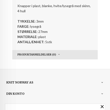
Knapper i plast, blanke, hvite/lysegrå med skinn,
4 hull
TYKKELSE:
3mm
FARGE:
lysegrå
STØRRELSE:
27mm
MATERIALE:
plast
ANTALL/ENHET:
5stk
PRODUKTANMELDELSER (0)
KNIT NORWAY AS
DIN KONTO
×
NYHETSBREV