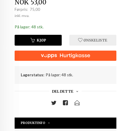
Tilbud
NOK
53,00
Førpris:
75,00
Rabatt
inkl. mva.
På lager: 48 stk.
KJØP
ØNSKELISTE
Lagerstatus:
På lager: 48 stk.
DEL DETTE
PRODUKTINFO