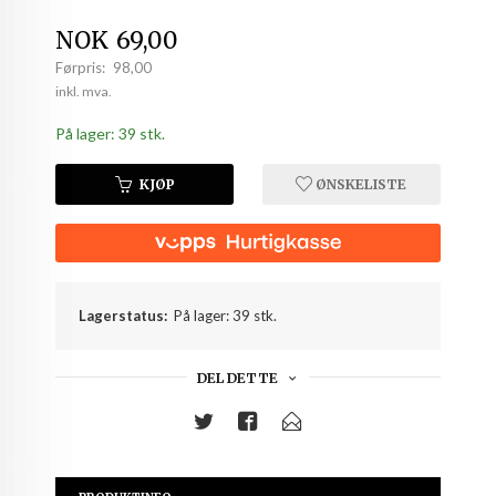
Tilbud
NOK
69,00
Førpris:
98,00
Rabatt
inkl. mva.
På lager: 39 stk.
KJØP
ØNSKELISTE
Lagerstatus:
På lager: 39 stk.
DEL DETTE