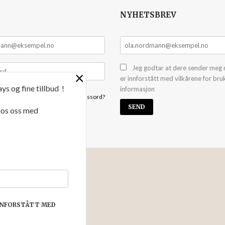
NYHETSBREV
Jeg godtar at dere sender meg 
×
er innforstått med vilkårene for bru
ys og fine tillbud !
informasjon
Glemt passord?
 hos oss med
NYHETSBREV
 kan yte deg bedre service. Vi
har puttet i handlekurven din.
INNFORSTÅTT MED
e innstillinger for cookies.