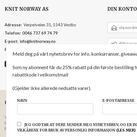
KNIT NORWAY AS
DIN KONTO
E-
Adresse:
Verpetveien 31, 1543 Vestby
POSTADRESSE
Telefon:
0046 737 69 74 79
DITT
E-post:
info@knitnorway.no
PASSORD
Foretaksregisteret:
920595391
Meld deg på vårt nyhetsbrev for info, konkurranser, giveawa
Som ny abonnent får du 25% rabatt på din første bestilling
rabattkode i velkomstmail
(Gjelder ikke allerede nedsatte varer).
NAVN
E-POSTADRESSE
FRAKT
KJØPSBETINGELSER
SIKKERHET OG PERSONVERN
Vår nettbutikk bruker cookies slik at du får en bedre kjøpsopplevelse og vi
bruker cookies hovedsaklig til å lagre innloggingsdetaljer og huske hva du 
JEG GODTAR AT DERE SENDER MEG NYHETSBREV, OG ER 
Fortsett å bruke siden som normalt om du godtar dette.
Les mer
eller
endr
VILKÅRENE FOR BRUK AV PERSONLIG INFORMASJON
(LES MER)