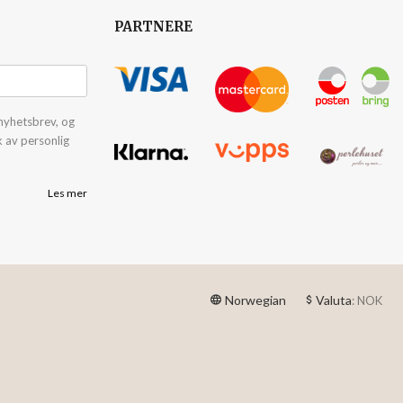
PARTNERE
nyhetsbrev, og
k av personlig
Les mer
Norwegian
Valuta
: NOK