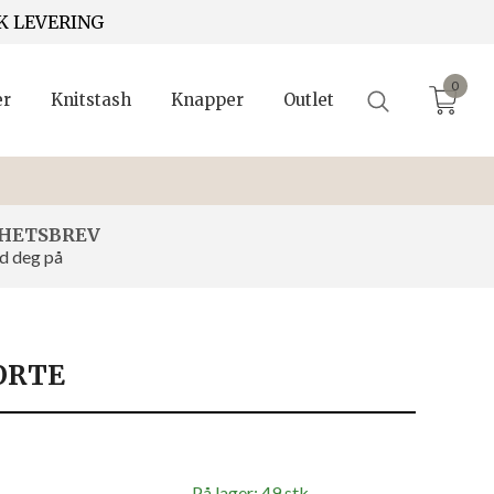
K LEVERING
0
er
Knitstash
Knapper
Outlet
HETSBREV
d deg på
ORTE
På lager: 49 stk.