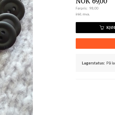
Tilbud
NOK
69,00
Førpris:
98,00
Rabatt
inkl. mva.
KJØ
Lagerstatus:
På la