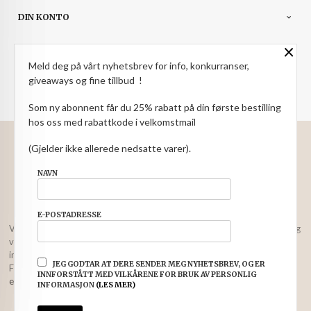
DIN KONTO
×
NYHETSBREV
Meld deg på vårt nyhetsbrev for info, konkurranser,
giveaways og fine tillbud !
PARTNERE
Som ny abonnent får du 25% rabatt på din første bestilling
hos oss med rabattkode i velkomstmail
: NOK
Norwegian
Valuta
(Gjelder ikke allerede nedsatte varer).
FRAKT
KJØPSBETINGELSER
SIKKERHET OG PERSONVERN
NAVN
NYHETSBREV
E-POSTADRESSE
Vår nettbutikk bruker cookies slik at du får en bedre kjøpsopplevelse og
vi kan yte deg bedre service. Vi bruker cookies hovedsaklig til å lagre
innloggingsdetaljer og huske hva du har puttet i handlekurven din.
JEG GODTAR AT DERE SENDER MEG NYHETSBREV, OG ER
Fortsett å bruke siden som normalt om du godtar dette.
Les mer
eller
INNFORSTÅTT MED VILKÅRENE FOR BRUK AV PERSONLIG
endre innstillinger for cookies.
INFORMASJON
(LES MER)
Powered by
24Nettbutikk