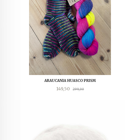
ARAUCANIA HUASCO PRISM
Tilbud
Rabatt
149,50
299,00