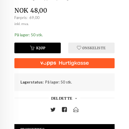
Tilbud
NOK
48,00
Førpris:
69,00
Rabatt
inkl. mva.
På lager: 50 stk.
KJØP
ØNSKELISTE
Lagerstatus:
På lager: 50 stk.
DEL DETTE